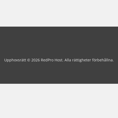
Upphovsrätt © 2026 RedPro Host. Alla rättigheter förbehållna.