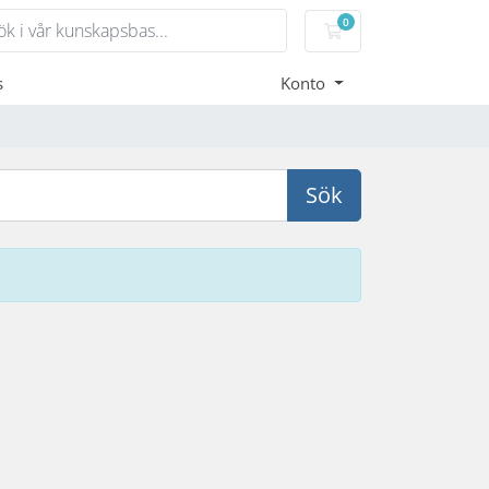
0
Kundvagn
s
Konto
Sök