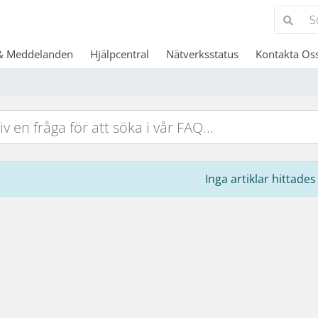
& Meddelanden
Hjälpcentral
Nätverksstatus
Kontakta Os
Inga artiklar hittades