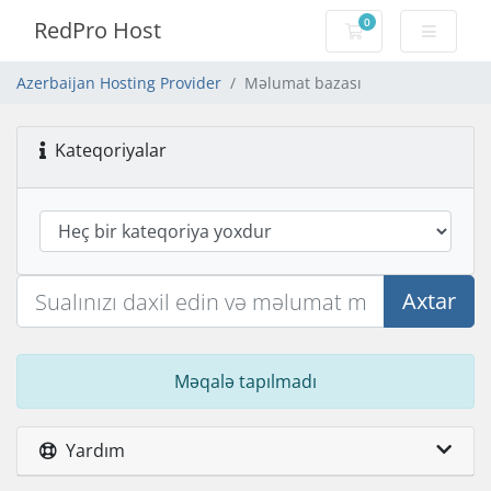
0
RedPro Host
Səbət
Azerbaijan Hosting Provider
Məlumat bazası
Kateqoriyalar
Axtar
Məqalə tapılmadı
Yardım