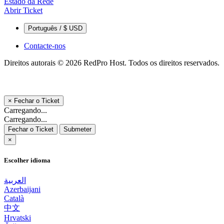
Estado da Rede
Abrir Ticket
Português / $ USD
Contacte-nos
Direitos autorais © 2026 RedPro Host. Todos os direitos reservados.
×
Fechar o Ticket
Carregando...
Carregando...
Fechar o Ticket
Submeter
×
Escolher idioma
العربية
Azerbaijani
Català
中文
Hrvatski