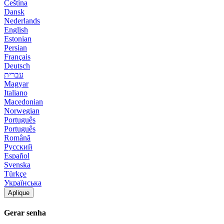
Čeština
Dansk
Nederlands
English
Estonian
Persian
Français
Deutsch
עברית
Magyar
Italiano
Macedonian
Norwegian
Português
Português
Română
Русский
Español
Svenska
Türkçe
Українська
Aplique
Gerar senha