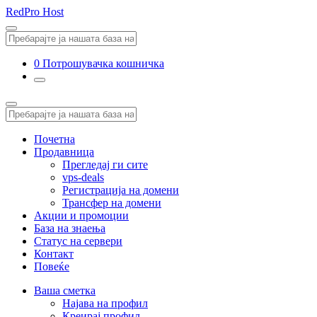
RedPro Host
0
Потрошувачка кошничка
Почетна
Продавница
Прегледај ги сите
vps-deals
Регистрација на домени
Трансфер на домени
Акции и промоции
База на знаења
Статус на сервери
Контакт
Повеќе
Ваша сметка
Најава на профил
Креирај профил