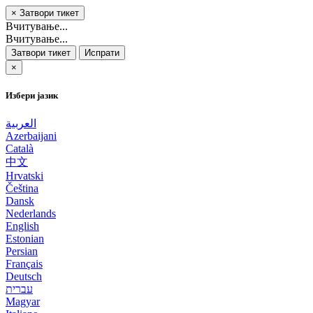
×
Затвори тикет
Вчитување...
Вчитување...
Затвори тикет
Испрати
×
Избери јазик
العربية
Azerbaijani
Català
中文
Hrvatski
Čeština
Dansk
Nederlands
English
Estonian
Persian
Français
Deutsch
עברית
Magyar