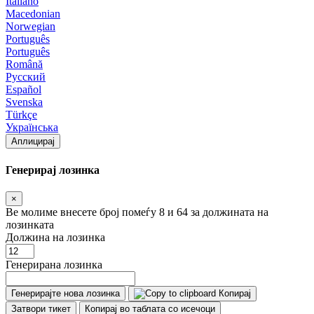
Italiano
Macedonian
Norwegian
Português
Português
Română
Русский
Español
Svenska
Türkçe
Українська
Аплицирај
Генерирај лозинка
×
Ве молиме внесете број помеѓу 8 и 64 за должината на
лозинката
Должина на лозинка
Генерирана лозинка
Генерирајте нова лозинка
Копирај
Затвори тикет
Копирај во таблата со исечоци