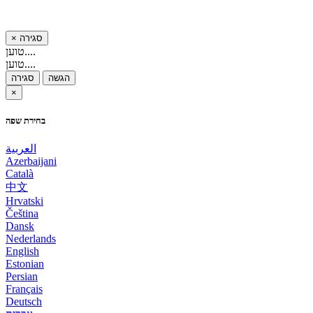
סגירה
×
טוען....
טוען....
הגשה
סגירה
×
בחירת שפה
العربية
Azerbaijani
Català
中文
Hrvatski
Čeština
Dansk
Nederlands
English
Estonian
Persian
Français
Deutsch