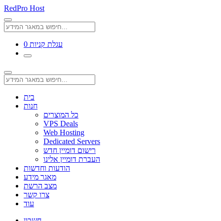
RedPro Host
עגלת קניות
0
בית
חנות
כל המוצרים
VPS Deals
Web Hosting
Dedicated Servers
רישום דומיין חדש
העברת דומיין אלינו
הודעות וחדשות
מאגר מידע
מצב הרשת
צרו קשר
עוד
חשבון