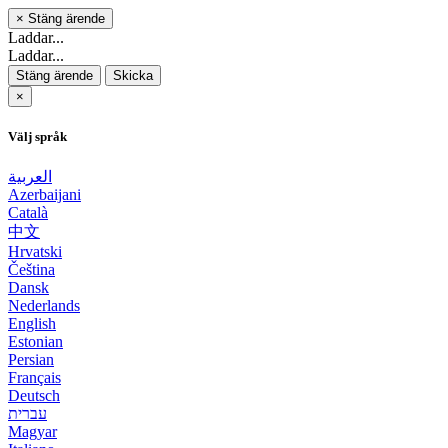
×
Stäng ärende
Laddar...
Laddar...
Stäng ärende
Skicka
×
Välj språk
العربية
Azerbaijani
Català
中文
Hrvatski
Čeština
Dansk
Nederlands
English
Estonian
Persian
Français
Deutsch
עברית
Magyar