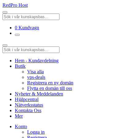
RedPro Host
0
Kundvagn
Hem - Kundavdelning
Butik
Visa alla
vps-deals
Registrera en ny domän
Flytta en domän till oss
Nyheter & Meddelanden
Hjälpcentral
Nätverksstatus
Kontakta Oss
Mer
Konto
Logga in
Registrera