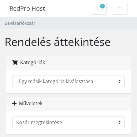
0
RedPro Host
Bevásárlókosár
Bevásárlókosár
Rendelés áttekintése
Kategóriák
Műveletek