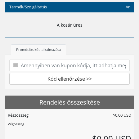
Termék/Szolgáltatás
Ár
A kosár üres
Promóciós kód alkalmazása
Kód ellenőrzése >>
Rendelés összesítése
Részösszeg
$0.00 USD
Végösszeg
$0.00 USD