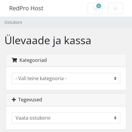
0
RedPro Host
Ostukorv
Ostukorv
Ülevaade ja kassa
Kategooriad
Tegevused