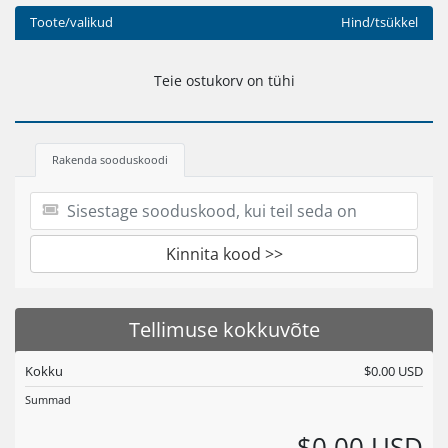
Toote/valikud
Hind/tsükkel
Teie ostukorv on tühi
Rakenda sooduskoodi
Kinnita kood >>
Tellimuse kokkuvõte
Kokku
$0.00 USD
Summad
$0.00 USD